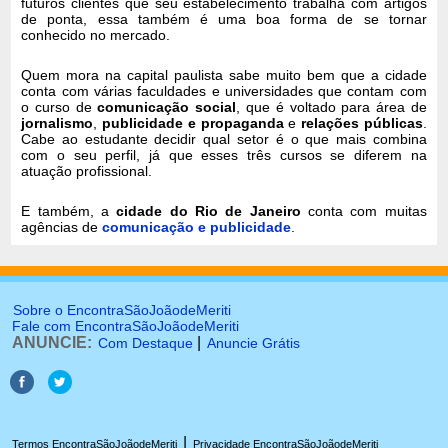
futuros clientes que seu estabelecimento trabalha com artigos
de ponta, essa também é uma boa forma de se tornar
conhecido no mercado.
Quem mora na capital paulista sabe muito bem que a cidade
conta com várias faculdades e universidades que contam com
o curso de
comunicação social
, que é voltado para área de
jornalismo
,
publicidade e propaganda
e
relações públicas
.
Cabe ao estudante decidir qual setor é o que mais combina
com o seu perfil, já que esses três cursos se diferem na
atuação profissional.
E também, a
cidade do Rio de Janeiro
conta com muitas
agências de
comunicação e publicidade
.
Sobre o EncontraSãoJoãodeMeriti
Fale com EncontraSãoJoãodeMeriti
ANUNCIE:
|
Com Destaque
Anuncie Grátis
|
Termos EncontraSãoJoãodeMeriti
Privacidade EncontraSãoJoãodeMeriti