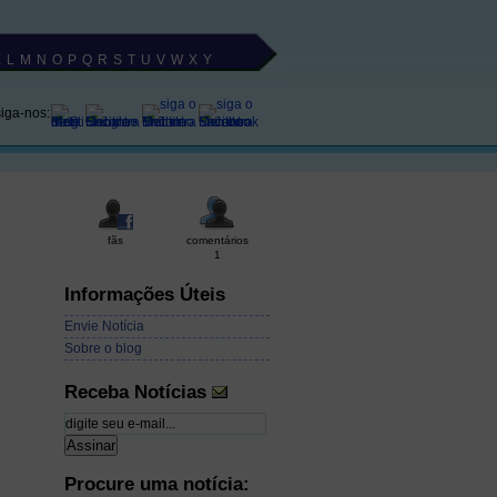
K
L
M
N
O
P
Q
R
S
T
U
V
W
X
Y
siga-nos:
fãs
comentários
1
Informações Úteis
Envie Notícia
Sobre o blog
Receba Notícias
Procure uma notícia: