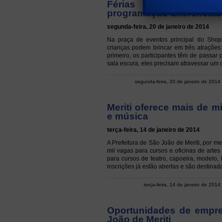
Férias em Meriti: Sh
programação diferenciad
segunda-feira, 20 de janeiro de 2014
Na praça de eventos principal do Shop
crianças podem brincar em três atrações
primeiro, os participantes têm de passa
sala escura, eles precisam atravessar um c
segunda-feira, 20 de janeiro de 2014
Meriti oferece mais de m
e música
terça-feira, 14 de janeiro de 2014
A Prefeitura de São João de Meriti, por me
mil vagas para cursos e oficinas de arte
para cursos de teatro, capoeira, modelo, 
inscrições já estão abertas e são destinad
terça-feira, 14 de janeiro de 2014
Oportunidades de empr
João de Meriti