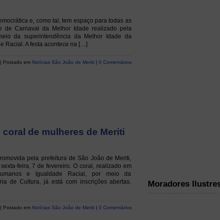
emocrática e, como tal, tem espaço para todas as
le de Carnaval da Melhor Idade realizado pela
 meio da superintendência da Melhor Idade da
e Racial. A festa acontece na […]
| Postado em
Notícias São João de Meriti
|
0 Comentários
 coral de mulheres de Meriti
promovida pela prefeitura de São João de Meriti,
sexta-feira, 7 de fevereiro. O coral, realizado em
 Humanos e Igualdade Racial, por meio da
ria de Cultura, já está com inscrições abertas.
Moradores Ilustre
| Postado em
Notícias São João de Meriti
|
0 Comentários