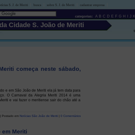
|
|
|
|
tícias S. J. de Meriti
busca
sobre S. J. de Meriti
cadastrar empresa
A
B
C
D
E
F
G
H
I
J
categorias:
 da Cidade S. João de Meriti
Meriti começa neste sábado,
ndo e em São João de Meriti ela já tem data para
ço. O Carnaval da Alegria Meriti 2014 é uma
eriti e vai fazer o meritiense sair do chão até a
| Postado em
Notícias São João de Meriti
|
0 Comentários
 em Meriti