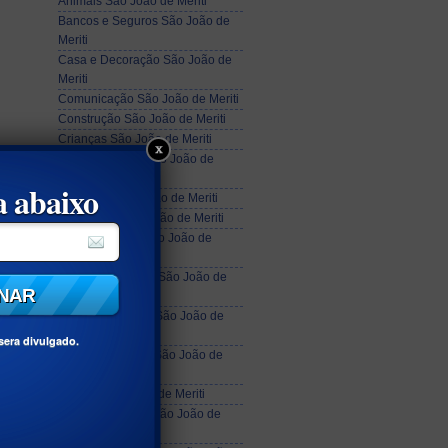
Animais São João de Meriti
Bancos e Seguros São João de
Meriti
Casa e Decoração São João de
Meriti
Comunicação São João de Meriti
Construção São João de Meriti
Crianças São João de Meriti
Cultura e Lazer São João de
Meriti
 abaixo
Educação São João de Meriti
Eletrônicos São João de Meriti
Espiritualidade São João de
Meriti
Esportes e Dança São João de
Meriti
Estética e Beleza São João de
Meriti
sera divulgado.
Festas e Eventos São João de
Meriti
Imóveis São João de Meriti
Jóias e Relógios São João de
Meriti