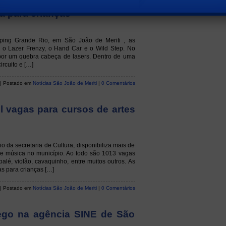
opping Grande Rio oferece
a para crianças
ping Grande Rio, em São João de Meriti , as
: o Lazer Frenzy, o Hand Car e o Wild Step. No
r por um quebra cabeça de lasers. Dentro de uma
ircuito e […]
| Postado em
Notícias São João de Meriti
|
0 Comentários
il vagas para cursos de artes
io da secretaria de Cultura, disponibiliza mais de
s e música no município. Ao todo são 1013 vagas
balé, violão, cavaquinho, entre muitos outros. As
as para crianças […]
| Postado em
Notícias São João de Meriti
|
0 Comentários
ego na agência SINE de São