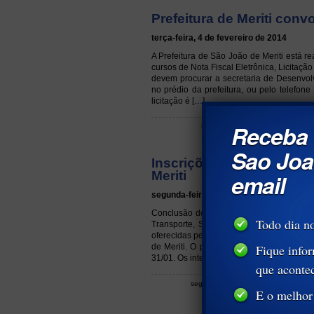
Prefeitura de Meriti conv
terça-feira, 4 de fevereiro de 2014
A Prefeitura de São João de Meriti está 
cursos de Nota Fiscal Eletrônica, Licitaç
devem procurar a secretaria de Desenvo
no prédio da prefeitura, ou pelo telefon
licitação é […]
Receba 
terça-feira, 4 de fevereiro de 2014
Sao Joa
Inscrições prorrogadas
Meriti
email
segunda-feira, 27 de janeiro de 2014
Conclusão do Ensino Fundamental com qua
Todo dia no
Transporte, Saúde e Administração, em
oferecidas pelo Projovem Urbano (Progra
de Meriti. O programa ainda está com ins
Fique info
31/01. Os interessados devem […]
que aconte
segunda-feira, 27 de janeiro de 2014
E o melhor 