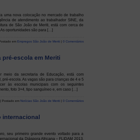
ara uma nova colocação no mercado de trabalho
gência de atendimento ao trabalhador SINE, da
itura de São João de Meriti, está com cerca de
 As oportunidades são para […]
 Postado em
Empregos São João de Meriti
|
0 Comentários
 pré-escola em Meriti
or meio da secretaria de Educação, está com
l, pré-escola. As vagas são para crianças de 4 e 5
cer às escolas municipais com os seguintes
ento, foto 3×4, tipo sanguíneo e, em caso […]
| Postado em
Notícias São João de Meriti
|
0 Comentários
io internacional
o, seu primeiro grande evento voltado para a
o Internacional da Diáspora Africana – FLIDAM 2013,