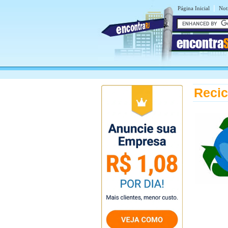
|
Página Inicial
Notí
encontra
Recic