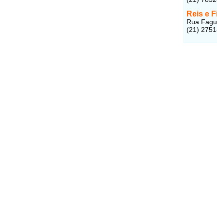
Reis e F
Rua Fagun
(21) 275