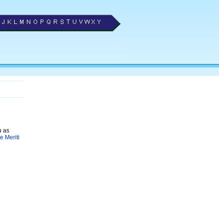
u as
 Meriti