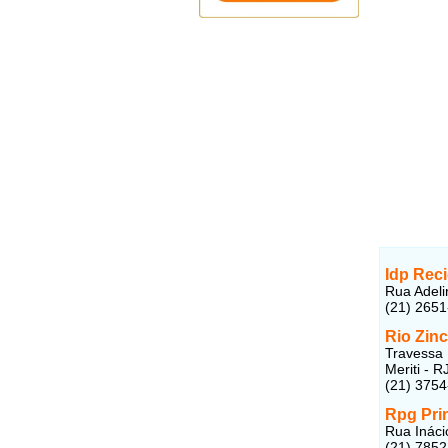
Idp Rec
Rua Adeli
(21) 265
Rio Zin
Travessa 
Meriti - R
(21) 375
Rpg Pri
Rua Inácio
(21) 785