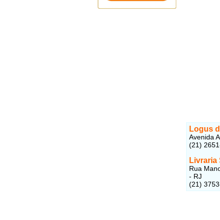
Logus d
Avenida A
(21) 265
Livraria
Rua Manoe
- RJ
(21) 375