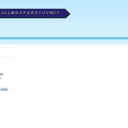
os
m
 João