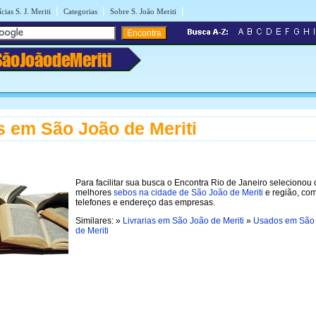
|
|
|
cias S. J. Meriti
Categorias
Sobre S. João Meriti
SãoJoãodeMeriti
 em São João de Meriti
Para facilitar sua busca o Encontra Rio de Janeiro selecionou 
melhores
sebos na cidade de São João de Meriti
e região, co
telefones e endereço das empresas.
Similares: »
Livrarias em São João de Meriti
»
Usados em São
de Meriti