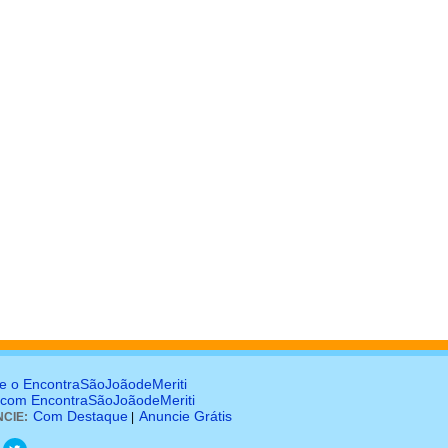
e o EncontraSãoJoãodeMeriti
 com EncontraSãoJoãodeMeriti
Com Destaque
Anuncie Grátis
CIE:
|